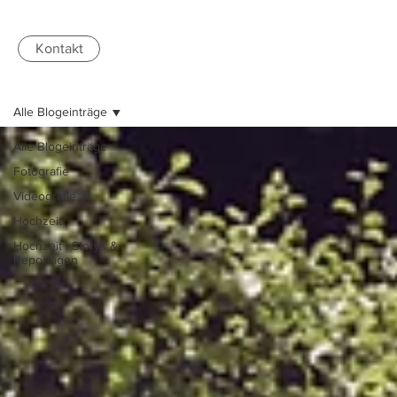
Kontakt
Alle Blogeinträge
Alle Blogeinträge
Fotografie
Videografie
Hochzeit
Hochzeit | Storys &
Reportagen